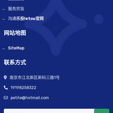
服务宗旨
沟通
乐投letou官网
网站地图
SiteMap
联系方式
南京市江北新区新科三路1号
19198258322
petite@hotmail.com