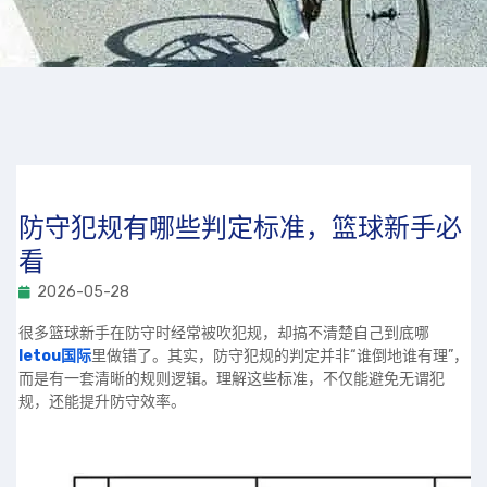
防守犯规有哪些判定标准，篮球新手必
看
2026-05-28
很多篮球新手在防守时经常被吹犯规，却搞不清楚自己到底哪
letou国际
里做错了。其实，防守犯规的判定并非“谁倒地谁有理”，
而是有一套清晰的规则逻辑。理解这些标准，不仅能避免无谓犯
规，还能提升防守效率。