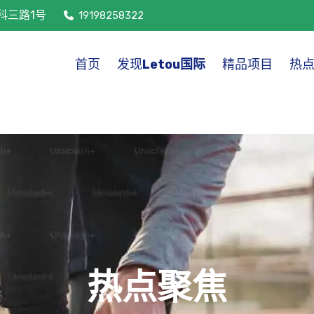
科三路1号
19198258322
首页
发现
Letou国际
精品项目
热
热点聚焦