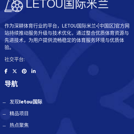
作为深耕体育行业的平台，LETOU国际米兰·(中国区)官方网
站持续推动服务升级与技术优化，通过整合优质体育资源与
先进技术，为用户提供流畅稳定的体育服务环境与优质体
验。
社交平台:
导航
发现
letou国际
精品项目
热点聚焦