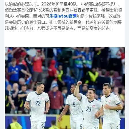
以逾越的心理关卡。2026年扩军至48队，小组赛出线概率提升，
但淘汰赛首轮即1/16决赛的赛制也意味着容错率更低。若瑞士能顺
利从小组突围，面对的可
乐投letou官网
能是非传统豪强，这或许
是突破历史的最佳窗口。扎卡领衔的新黄金一代若能在关键时刻展
现韧性与创造力，八强或许不再是终点，而是新高度的起点。