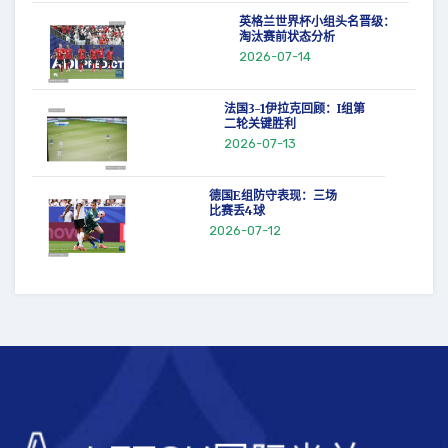
英格兰世界杯小组头名晋级：
淘汰赛前状态分析
2026-07-14
法国3-1伊拉克回顾：I组第
二轮关键胜利
2026-07-13
德国E组防守表现：三场
比赛丢4球
2026-07-12