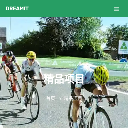
精品项目
首页
精品项目