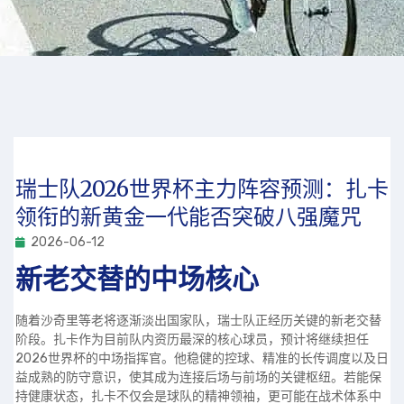
瑞士队2026世界杯主力阵容预测：扎卡
领衔的新黄金一代能否突破八强魔咒
2026-06-12
新老交替的中场核心
随着沙奇里等老将逐渐淡出国家队，瑞士队正经历关键的新老交替
阶段。扎卡作为目前队内资历最深的核心球员，预计将继续担任
2026世界杯的中场指挥官。他稳健的控球、精准的长传调度以及日
益成熟的防守意识，使其成为连接后场与前场的关键枢纽。若能保
持健康状态，扎卡不仅会是球队的精神领袖，更可能在战术体系中