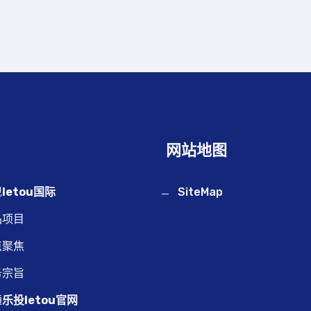
网站地图
现
letou国际
SiteMap
品项目
点聚焦
务宗旨
通
乐投letou官网