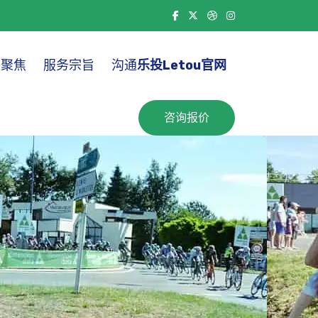
点聚焦
服务宗旨
沟通
乐投letou官网
咨询报价