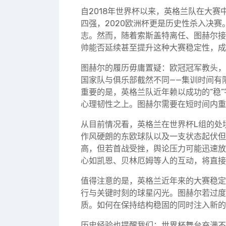
自2018年世界杯以来，英格兰队在大
四强，2020欧洲杯更是历史性杀入决
志。然而，随着索斯盖特离任、图赫尔接
帅能否延续甚至提升这种大赛稳定性，成
图赫尔的履历毋庸置疑：欧冠冠军教头，
国家队与俱乐部截然不同——集训时间有
重要的是，英格兰队近年赖以成功的“稳
心理韧性之上。图赫尔需要在短时间内重
从目前情况看，英格兰在世界杯L组的处
作风硬朗的东欧球队以及一支状态起伏但
高，但若首战受挫，舆论压力可能迅速放
心如凯恩、贝林厄姆等人的互动，将直接
值得注意的是，英格兰近年来的大赛稳定
行与关键时刻的球星闪光。图赫尔若过度
质。如何在保持结构稳固的同时注入新的
历史经验也提醒我们：世界杯舞台充满不