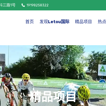
科三路1号
19198258322
首页
发现
Letou国际
精品项目
热
精品项目