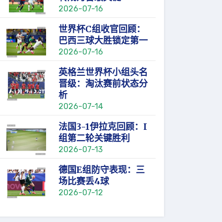
2026-07-16
世界杯C组收官回顾：
巴西三球大胜锁定第一
2026-07-16
英格兰世界杯小组头名
晋级：淘汰赛前状态分
析
2026-07-14
法国3-1伊拉克回顾：I
组第二轮关键胜利
2026-07-13
德国E组防守表现：三
场比赛丢4球
2026-07-12