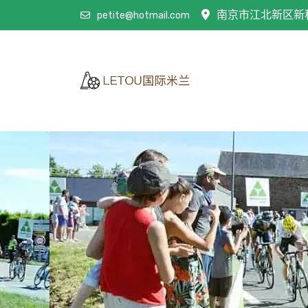
南京市江北新区新
petite@hotmail.com