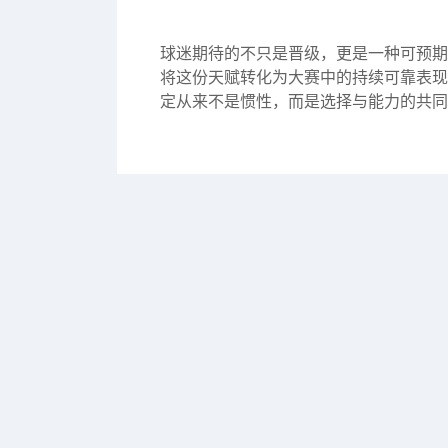
球迷期待的不只是晋级，更是一种可预期
将这份天赋转化为大赛中的持续可靠表现
定从来不是惯性，而是选择与能力的共同