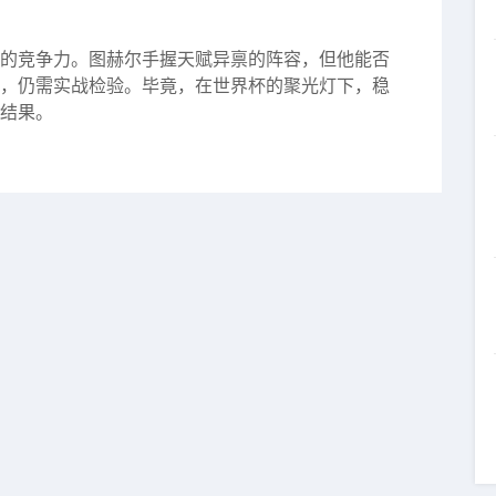
的竞争力。图赫尔手握天赋异禀的阵容，但他能否
，仍需实战检验。毕竟，在世界杯的聚光灯下，稳
结果。