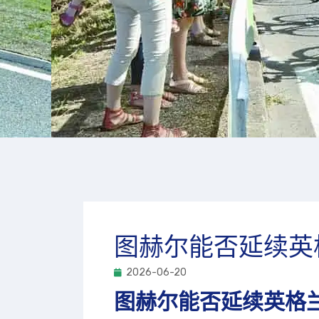
图赫尔能否延续英
2026-06-20
图赫尔能否延续英格