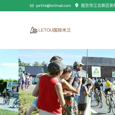
南京市江北新区新
petite@hotmail.com