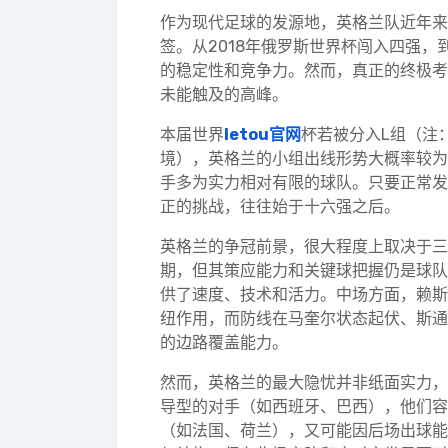
作为现代足球的发源地，英格兰队近年来
签。从2018年俄罗斯世界杯闯入四强，
的稳定性和竞争力。然而，真正的终极考
未能触及的高峰。
本届世界
letou官网
杯若被分入L组（注
境），英格兰的小组出线形势大概率较为
手多为实力相对有限的球队。只要正常发
正的挑战，往往始于十六强之后。
英格兰的争冠前景，很大程度上取决于三
期，但其策应能力和关键球把握仍是球队
供了速度、技术和活力。中场方面，赖斯
纽作用，而防线在马奎尔状态起伏、斯通
的边路覆盖能力。
然而，英格兰的最大隐忧并非纸面实力，
导型的对手（如西班牙、巴西），他们容
（如法国、荷兰），又可能因后场出球能