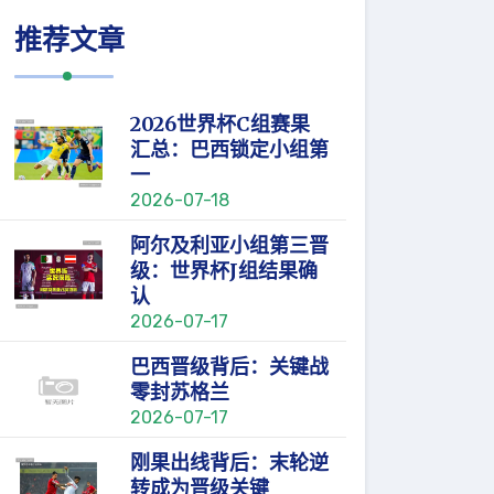
推荐文章
2026世界杯C组赛果
汇总：巴西锁定小组第
一
2026-07-18
阿尔及利亚小组第三晋
级：世界杯J组结果确
认
2026-07-17
巴西晋级背后：关键战
零封苏格兰
2026-07-17
刚果出线背后：末轮逆
转成为晋级关键