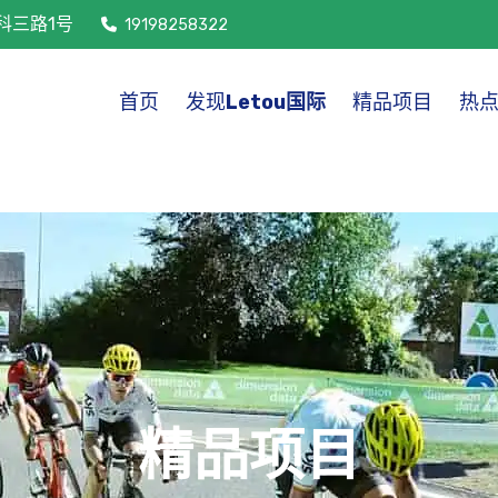
科三路1号
19198258322
首页
发现
Letou国际
精品项目
热
精品项目