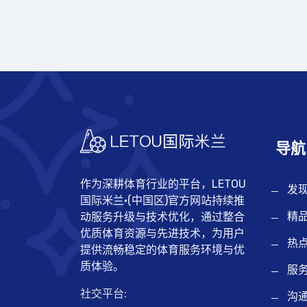
导航
作为深耕体育行业的平台，LETOU
发
国际米兰·(中国区)官方网站持续推
精
动服务升级与技术优化，通过整合
优质体育资源与先进技术，为用户
热
提供流畅稳定的体育服务环境与优
质体验。
服
社交平台:
沟