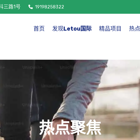
科三路1号
19198258322
首页
发现
Letou国际
精品项目
热
热点聚焦