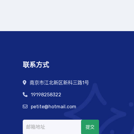
联系方式
南京市江北新区新科三路1号
19198258322
petite@hotmail.com
提交