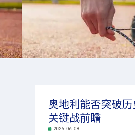
奥地利能否突破历
关键战前瞻
2026-06-08