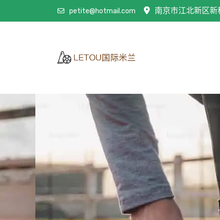
南京市江北新区新
petite@hotmail.com