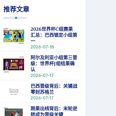
推荐文章
2026世界杯C组赛果
汇总：巴西锁定小组第
一
2026-07-18
阿尔及利亚小组第三晋
级：世界杯J组结果确
认
2026-07-17
巴西晋级背后：关键战
零封苏格兰
2026-07-17
刚果出线背后：末轮逆
转成为晋级关键