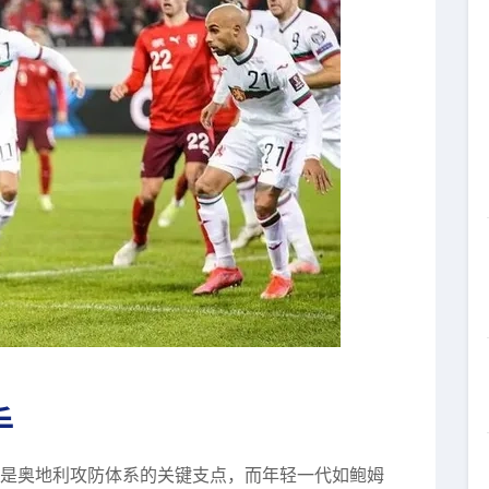
手
是奥地利攻防体系的关键支点，而年轻一代如鲍姆